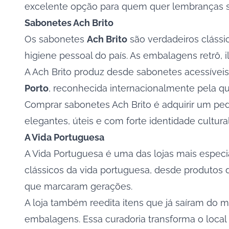
excelente opção para quem quer lembranças sof
Sabonetes Ach Brito
Os sabonetes
Ach Brito
são verdadeiros clássi
higiene pessoal do país. As embalagens retrô,
A Ach Brito produz desde sabonetes acessíveis
Porto
, reconhecida internacionalmente pela q
Comprar sabonetes Ach Brito é adquirir um ped
elegantes, úteis e com forte identidade cultural
A Vida Portuguesa
A
Vida Portuguesa
é uma das lojas mais especia
clássicos da vida portuguesa, desde produtos d
que marcaram gerações.
A loja também reedita itens que já saíram do m
embalagens. Essa curadoria transforma o loca