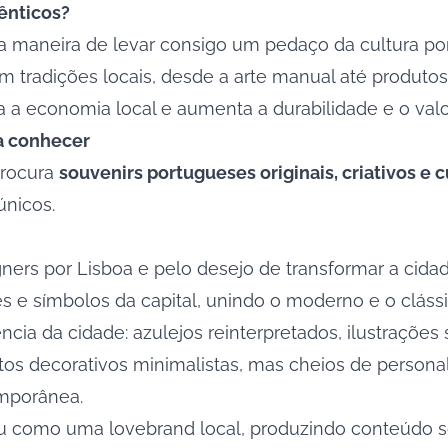
ênticos?
a maneira de levar consigo um pedaço da cultura p
tradições locais, desde a arte manual até produtos
a a economia local e aumenta a durabilidade e o valo
sa conhecer
procura
souvenirs portugueses originais, criativos e
únicos.
ers por Lisboa e pelo desejo de transformar a cidad
res e símbolos da capital, unindo o moderno e o clás
ia da cidade: azulejos reinterpretados, ilustrações 
bjetos decorativos minimalistas, mas cheios de persona
emporânea.
u como uma lovebrand local, produzindo conteúdo so