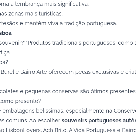
orna a lembrança mais significativa.
as zonas mais turísticas.
artesãos e mantêm viva a tradição portuguesa.
isboa
uvenir?**Produtos tradicionais portugueses, como sa
tiça.
boa?
urel e Bairro Arte oferecem peças exclusivas e criat
hocolates e pequenas conservas são ótimos presentes 
 como presente?
s e embalagens belíssimas, especialmente na Conserve
icas comuns. Ao escolher
souvenirs portugueses autê
como LisbonLovers, Ach Brito, A Vida Portuguesa e Bai