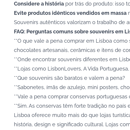
Considere a história
por trás do produto: isso t
Evite produtos idênticos vendidos em massa
n
Souvenirs autênticos valorizam o trabalho de 
FAQ: Perguntas comuns sobre souvenirs em L
**O que vale a pena comprar em Lisboa como so
chocolates artesanais, cerâmicas e itens de cor
**Onde encontrar souvenirs diferentes em Lis
**Lojas como LisbonLovers, A Vida Portuguesa, B
**Que souvenirs são baratos e valem a pena?
**Sabonetes, ímãs de azulejo, mini posters, c
**Vale a pena comprar conservas portuguesas
**Sim. As conservas têm forte tradição no paí
Lisboa oferece muito mais do que lojas turíst
história, design e significado cultural. Lojas 