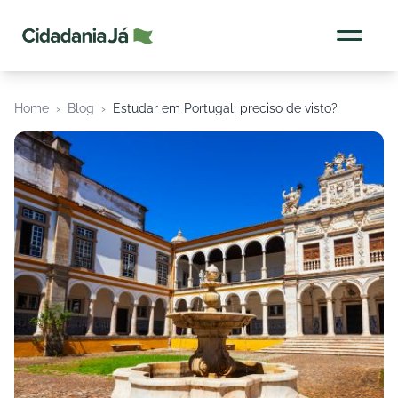
Cidadania Já
Home
›
Blog
›
Estudar em Portugal: preciso de visto?