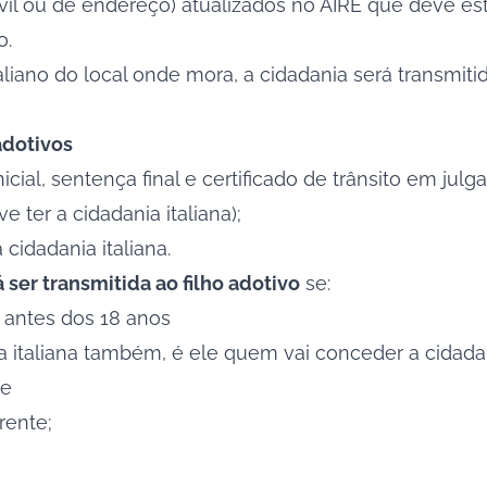
vil ou de endereço) atualizados no AIRE que deve est
o.
ano do local onde mora, a cidadania será transmitida
adotivos
icial, sentença final e certificado de trânsito em julg
 ter a cidadania italiana);
cidadania italiana.
 ser transmitida ao filho adotivo
se:
l antes dos 18 anos
ia italiana também, é ele quem vai conceder a cidadan
ge
rente;