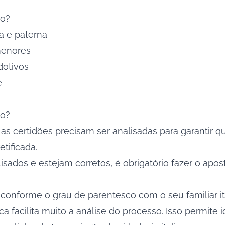
so?
a e paterna
menores
dotivos
e
so?
s as certidões precisam ser analisadas para garantir
etificada.
ados e estejam corretos, é obrigatório fazer o apos
 conforme o grau de parentesco com o seu familiar it
acilita muito a análise do processo. Isso permite ide