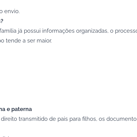
o envio.
s?
família já possui informações organizadas, o process
o tende a ser maior.
na
e paterna
ireito transmitido de pais para filhos, os documentos