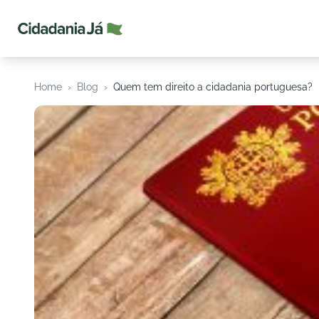
Cidadania Já
Home
›
Blog
›
Quem tem direito a cidadania portuguesa?