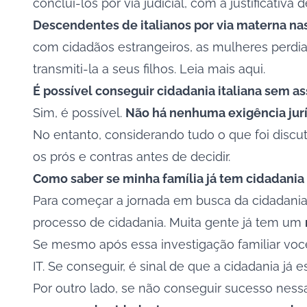
concluí-los por via judicial, com a justificativ
Descendentes de italianos por via materna na
com cidadãos estrangeiros, as mulheres perd
transmiti-la a seus filhos.
Leia mais aqui.
É possível conseguir cidadania italiana sem as
Sim, é possível.
Não há nenhuma exigência juríd
No entanto, considerando tudo o que foi discuti
os prós e contras antes de decidir.
Como saber se minha família já tem cidadania 
Para começar a jornada em busca da cidadania i
processo de cidadania. Muita gente já tem um
Se mesmo após essa investigação familiar você 
IT
. Se conseguir, é sinal de que a cidadania já
Por outro lado, se não conseguir sucesso nes