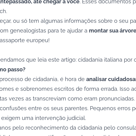
ntepassado, até chegar a você
. Esses documentos p
rch
.
eçar, ou só tem algumas informações sobre o seu pa
com genealogistas para te ajudar a
montar sua árvor
passaporte europeu!
mendamos que leia este artigo: cidadania
italiana por
imo passo?
 processo de cidadania, é hora de
analisar cuidado
mes e sobrenomes escritos de forma errada. Isso a
tas vezes as transcreviam como eram pronunciadas. E
r confusões entre os seus parentes. Pequenos erros p
s exigem uma intervenção judicial.
anos pelo reconhecimento da cidadania pelo consulad