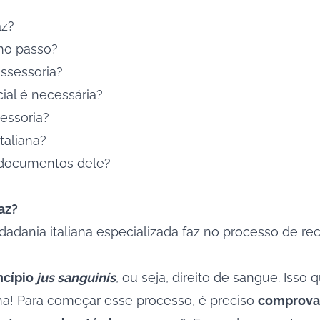
az?
mo passo?
assessoria?
cial é necessária?
sessoria?
taliana?
s documentos dele?
az?
dadania italiana especializada faz no processo de r
incípio
jus sanguinis
, ou seja, direito de sangue. Isso
ana! Para começar esse processo, é preciso
comprovar