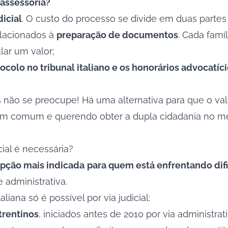
 assessoria?
dicial
. O custo do processo se divide em duas partes d
relacionados à
preparação de documentos
. Cada famí
ular um valor;
ocolo no tribunal italiano e os honorários advocatíc
s não se preocupe! Há uma alternativa para que o valo
m comum e querendo obter a dupla cidadania no mesm
cial é necessária?
opção mais indicada
para quem está enfrentando dif
 administrativa.
liana só é possível por via judicial:
trentinos
, iniciados antes de 2010 por via administra